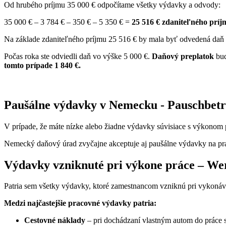
Od hrubého príjmu 35 000 € odpočítame všetky výdavky a odvody:
35 000 € – 3 784 € – 350 € – 5 350 € =
25 516 € zdaniteľného príj
Na základe zdaniteľného príjmu 25 516 € by
mala byť odvedená daň
Počas roka ste odviedli daň vo výške 5 000 €.
Daňový preplatok
bud
tomto prípade 1 840 €.
Paušálne výdavky v Nemecku - Pauschbet
V prípade, že máte nízke alebo žiadne výdavky súvisiace s výkonom p
Nemecký daňový úrad zvyčajne akceptuje aj paušálne výdavky na pra
Výdavky vzniknuté pri výkone práce – We
Patria sem všetky výdavky, ktoré zamestnancom vzniknú pri vykonáva
Medzi najčastejšie pracovné výdavky patria:
Cestovné náklady
– pri dochádzaní vlastným autom do práce s