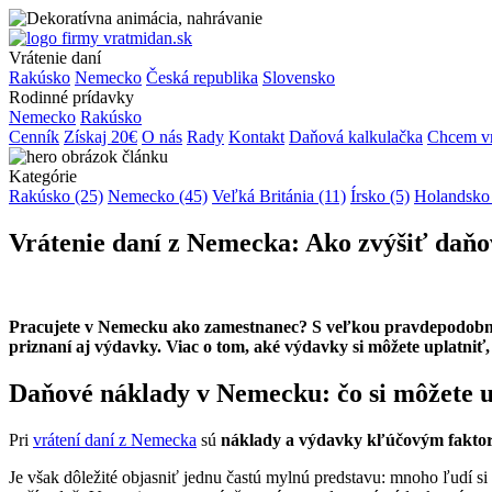
Vrátenie daní
Rakúsko
Nemecko
Česká republika
Slovensko
Rodinné prídavky
Nemecko
Rakúsko
Cenník
Získaj 20€
O nás
Rady
Kontakt
Daňová kalkulačka
Chcem vr
Kategórie
Rakúsko (25)
Nemecko (45)
Veľká Británia (11)
Írsko (5)
Holandsko 
Vrátenie daní z Nemecka: Ako zvýšiť daň
Pracujete v Nemecku ako zamestnanec? S veľkou pravdepodobnosť
priznaní aj výdavky. Viac o tom, aké výdavky si môžete uplatniť, 
Daňové náklady v Nemecku: čo si môžete u
Pri
vrátení daní z Nemecka
sú
náklady a výdavky kľúčovým fakto
Je však dôležité objasniť jednu častú mylnú predstavu: mnoho ľudí si