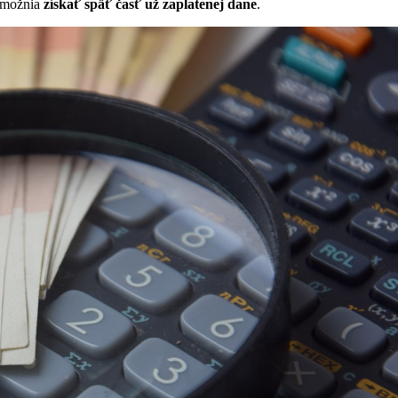
 umožnia
získať späť časť už zaplatenej dane
.