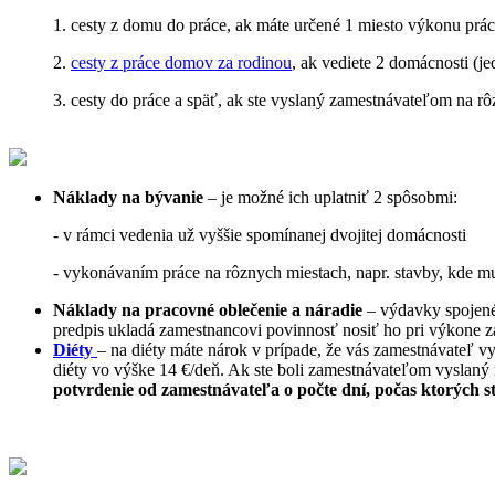
1. cesty z domu do práce, ak máte určené 1 miesto výkonu práce
2.
cesty z práce domov za rodinou
, ak vediete 2 domácnosti (j
3. cesty do práce a späť, ak ste vyslaný zamestnávateľom na r
Náklady na bývanie
– je možné ich uplatniť 2 spôsobmi:
- v rámci vedenia už vyššie spomínanej dvojitej domácnosti
- vykonávaním práce na rôznych miestach, napr. stavby, kde mu
Náklady na pracovné oblečenie a náradie
– výdavky spojené
predpis ukladá zamestnancovi povinnosť nosiť ho pri výkone z
Diéty
– na diéty máte nárok v prípade, že vás zamestnávateľ vy
diéty vo výške 14 €/deň. Ak ste boli zamestnávateľom vyslaný 
potvrdenie od zamestnávateľa o počte dní, počas ktorých st