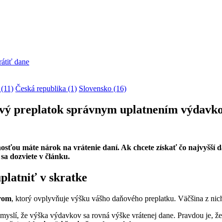
átiť dane
(11)
Česká republika (1)
Slovensko (16)
ový preplatok správnym uplatnením výdavk
ou máte nárok na vrátenie daní. Ak chcete získať čo najvyšší d
sa dozviete v článku.
platniť v skratke
rom
, ktorý ovplyvňuje výšku vášho daňového preplatku. Väčšina z nic
 myslí, že výška výdavkov sa rovná výške vrátenej dane. Pravdou je, ž