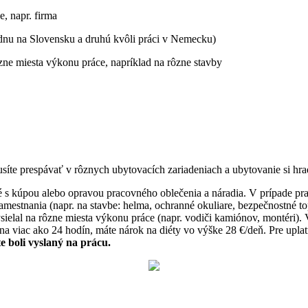
, napr. firma
ednu na Slovensku a druhú kvôli práci v Nemecku)
ôzne miesta výkonu práce, napríklad na rôzne stavby
síte prespávať v rôznych ubytovacích zariadeniach a ubytovanie si hra
 s kúpou alebo opravou pracovného oblečenia a náradia. V prípade pr
amestnania (napr. na stavbe: helma, ochranné okuliare, bezpečnostné t
sielal na rôzne miesta výkonu práce (napr. vodiči kamiónov, montéri). V
na viac ako 24 hodín, máte nárok na diéty vo výške 28 €/deň. Pre upl
e boli vyslaný na prácu.