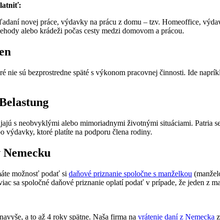
latniť:
ľadaní novej práce, výdavky na prácu z domu – tzv. Homeoffice, výdav
 nehody alebo krádeži počas cesty medzi domovom a prácou.
en
é nie sú bezprostredne späté s výkonom pracovnej činnosti. Ide naprí
Belastung
spájajú s neobvyklými alebo mimoriadnymi životnými situáciami. Patria 
o výdavky, ktoré platíte na podporu člena rodiny.
 v Nemecku
máte možnosť podať si
daňové priznanie spoločne s manželkou
(manželo
iac sa spoločné daňové priznanie oplatí podať v prípade, že jeden z m
avyše, a to až 4 roky spätne. Naša firma na
vrátenie daní z Nemecka
z