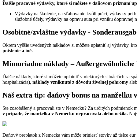
Ďalšie pracovné výdavky, ktoré si môžete v daňovom priznaní up
Výdavky na školenie, na sťahovanie kvôli práci, výdavky pri h
služobné účely, výdavky na opravu auta pri vzniku dopravnej
Osobitné/zvláštne výdavky - Sonderausgab
Okrem vyššie uvedených nákladov si môžete uplatniť aj výdavky, ktor
poistenie a iné.
Mimoriadne náklady – Außergewöhnliche 
Ďalšie náklady, ktoré si môžete uplatniť v niektorých situáciách sa 
hospitalizácia),
náklady vzniknuté z dôvodu živelnej pohromy
aleb
Náš extra tip: daňový bonus na manželku
Ste zosobášený a pracovali ste v Nemecku? Za určitých podmienok 
v prípade, že manželka v Nemecku nepracovala alebo nežila.
Najv
Daňový preplatok z Nemecka vám môže priniesť stovky až tisíce eur n