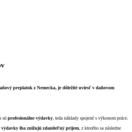
ov
aňový preplatok z Nemecka, je dôležité uviesť v daňovom
h sú
profesionálne výdavky
, teda náklady spojené s výkonom práce.
e
výdavky iba znižujú zdaniteľný príjem
, z ktorého sa následne