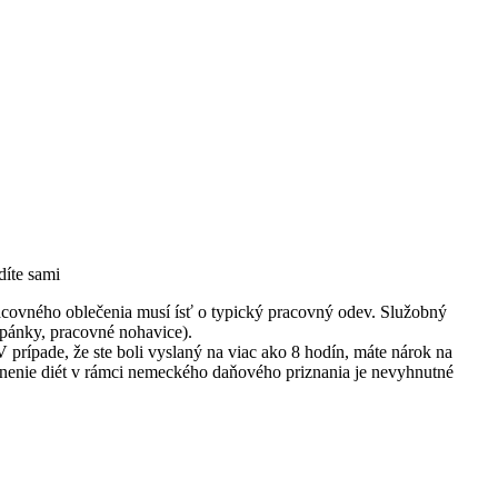
díte sami
acovného oblečenia musí ísť o typický pracovný odev. Služobný
opánky, pracovné nohavice).
 prípade, že ste boli vyslaný na viac ako 8 hodín, máte nárok na
atnenie diét v rámci nemeckého daňového priznania je nevyhnutné