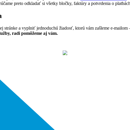
účame preto odkladať si všetky bločky, faktúry a potvrdenia o platbách
a
j stránke a vyplniť jednoduchú žiadosť, ktorú vám zašleme e-mailom 
služby, radi pomôžeme aj vám.