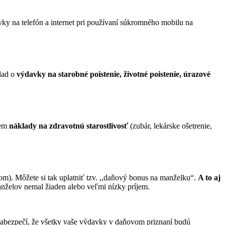
ky na telefón a internet pri používaní súkromného mobilu na
klad o
v
ýdavky na starobné poistenie, životné poistenie, úrazové
sem
náklady na zdravotnú starostlivosť
(zubár, lekárske ošetrenie,
m). Môžete si tak uplatniť tzv. ,,daňový bonus na manželku“.
A to aj
anželov nemal žiaden alebo veľmi nízky príjem.
abezpečí, že všetky vaše výdavky v daňovom priznaní budú