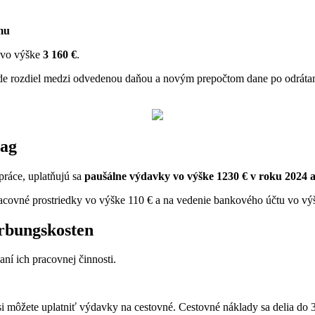
mu
 vo výške
3
160 €
.
e rozdiel medzi odvedenou daňou a novým prepočtom dane po odrátaní 
rag
ráce, uplatňujú sa
paušálne výdavky vo výške 1230 € v roku 2024 a
covné prostriedky vo výške 110 € a na vedenie bankového účtu vo výšk
rbungskosten
ní ich pracovnej činnosti.
i môžete uplatniť výdavky na cestovné. Cestovné náklady sa delia do 3