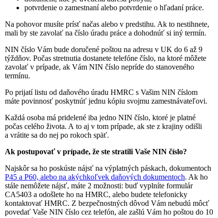
potvrdenie o zamestnaní alebo potvrdenie o hľadaní práce.
Na pohovor musíte prísť načas alebo v predstihu. Ak to nestihnete,
mali by ste zavolať na číslo úradu práce a dohodnúť si iný termín.
NIN číslo Vám bude doručené poštou na adresu v UK do 6 až 9
týždňov. Počas stretnutia dostanete telefóne číslo, na ktoré môžete
zavolať v prípade, ak Vám NIN číslo nepríde do stanoveného
termínu.
Po prijatí listu od daňového úradu HMRC s Vašim NIN číslom
máte povinnosť poskytnúť jednu kópiu svojmu zamestnávateľovi.
Každá osoba má pridelené iba jedno NIN číslo, ktoré je platné
počas celého života. A to aj v tom prípade, ak ste z krajiny odišli
a vrátite sa do nej po rokoch späť.
Ak postupovať v prípade, že ste stratili Vaše NIN číslo?
Najskôr sa ho poskúste nájsť na výplatných páskach, dokumentoch
P45 a P60, alebo na akýchkoľvek daňových dokumentoch
. Ak ho
stále nemôžete nájsť, máte 2 možnosti: buď vyplníte formulár
CA5403 a odošlete ho na HMRC, alebo budete telefonicky
kontaktovať HMRC. Z bezpečnostných dôvod Vám nebudú môcť
povedať Vaše NIN číslo cez telefón, ale zašlú Vám ho poštou do 10