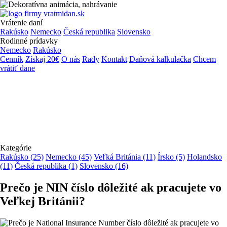
Vrátenie daní
Rakúsko
Nemecko
Česká republika
Slovensko
Rodinné prídavky
Nemecko
Rakúsko
Cenník
Získaj 20€
O nás
Rady
Kontakt
Daňová kalkulačka
Chcem
vrátiť dane
Kategórie
Rakúsko (25)
Nemecko (45)
Veľká Británia (11)
Írsko (5)
Holandsko
(11)
Česká republika (1)
Slovensko (16)
Prečo je NIN číslo dôležité ak pracujete vo
Veľkej Británii?