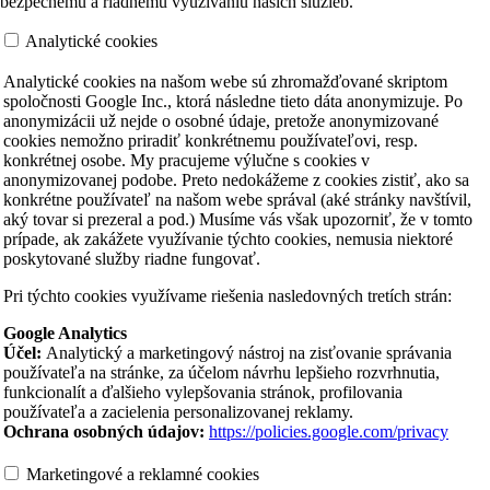
bezpečnému a riadnemu využívaniu našich služieb.
Analytické cookies
Analytické cookies na našom webe sú zhromažďované skriptom
spoločnosti Google Inc., ktorá následne tieto dáta anonymizuje. Po
anonymizácii už nejde o osobné údaje, pretože anonymizované
cookies nemožno priradiť konkrétnemu používateľovi, resp.
konkrétnej osobe. My pracujeme výlučne s cookies v
anonymizovanej podobe. Preto nedokážeme z cookies zistiť, ako sa
konkrétne používateľ na našom webe správal (aké stránky navštívil,
aký tovar si prezeral a pod.) Musíme vás však upozorniť, že v tomto
prípade, ak zakážete využívanie týchto cookies, nemusia niektoré
poskytované služby riadne fungovať.
Pri týchto cookies využívame riešenia nasledovných tretích strán:
Google Analytics
Účel:
Analytický a marketingový nástroj na zisťovanie správania
používateľa na stránke, za účelom návrhu lepšieho rozvrhnutia,
funkcionalít a ďalšieho vylepšovania stránok, profilovania
používateľa a zacielenia personalizovanej reklamy.
Ochrana osobných údajov:
https://policies.google.com/privacy
Marketingové a reklamné cookies