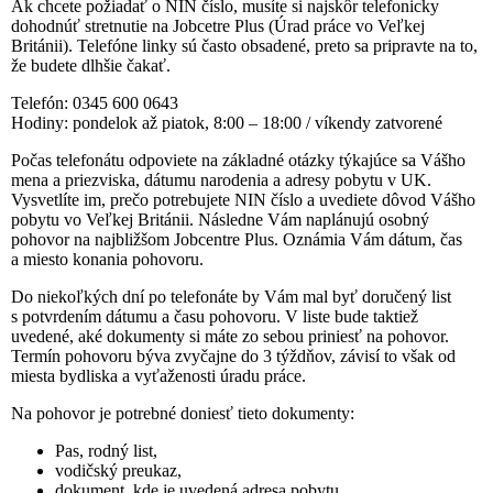
Ak chcete požiadať o NIN číslo, musíte si najskôr telefonicky
dohodnúť stretnutie na Jobcetre Plus (Úrad práce vo Veľkej
Británii). Telefóne linky sú často obsadené, preto sa pripravte na to,
že budete dlhšie čakať.
Telefón: 0345 600 0643
Hodiny: pondelok až piatok, 8:00 – 18:00 / víkendy zatvorené
Počas telefonátu odpoviete na základné otázky týkajúce sa Vášho
mena a priezviska, dátumu narodenia a adresy pobytu v UK.
Vysvetlíte im, prečo potrebujete NIN číslo a uvediete dôvod Vášho
pobytu vo Veľkej Británii. Následne Vám naplánujú osobný
pohovor na najbližšom Jobcentre Plus. Oznámia Vám dátum, čas
a miesto konania pohovoru.
Do niekoľkých dní po telefonáte by Vám mal byť doručený list
s potvrdením dátumu a času pohovoru. V liste bude taktiež
uvedené, aké dokumenty si máte zo sebou priniesť na pohovor.
Termín pohovoru býva zvyčajne do 3 týždňov, závisí to však od
miesta bydliska a vyťaženosti úradu práce.
Na pohovor je potrebné doniesť tieto dokumenty:
Pas, rodný list,
vodičský preukaz,
dokument, kde je uvedená adresa pobytu,