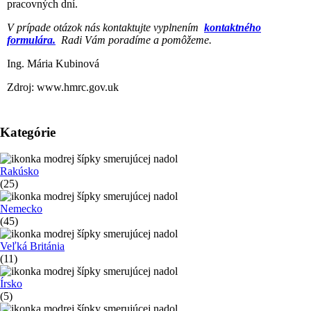
pracovných dní.
V prípade otázok nás kontaktujte vyplnením
kontaktného
formulára.
Radi Vám poradíme a pomôžeme.
Ing. Mária Kubinová
Zdroj: www.hmrc.gov.uk
Kategórie
Rakúsko
(25)
Nemecko
(45)
Veľká Británia
(11)
Írsko
(5)