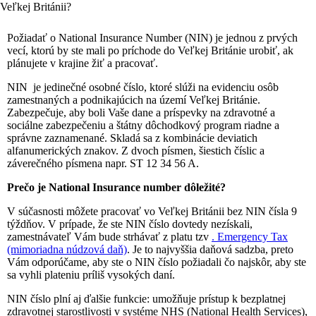
Požiadať o National Insurance Number (NIN) je jednou z prvých
vecí, ktorú by ste mali po príchode do Veľkej Británie urobiť, ak
plánujete v krajine žiť a pracovať.
NIN je jedinečné osobné číslo, ktoré slúži na evidenciu osôb
zamestnaných a podnikajúcich na území Veľkej Británie.
Zabezpečuje, aby boli Vaše dane a príspevky na zdravotné a
sociálne zabezpečeniu a štátny dôchodkový program riadne a
správne zaznamenané. Skladá sa z kombinácie deviatich
alfanumerických znakov. Z dvoch písmen, šiestich číslic a
záverečného písmena napr. ST 12 34 56 A.
Prečo je National Insurance number dôležité?
V súčasnosti môžete pracovať vo Veľkej Británii bez NIN čísla 9
týždňov. V prípade, že ste NIN číslo dovtedy nezískali,
zamestnávateľ Vám bude strhávať z platu tzv
. Emergency Tax
(mimoriadna núdzová daň)
. Je to najvyššia daňová sadzba, preto
Vám odporúčame, aby ste o NIN číslo požiadali čo najskôr, aby ste
sa vyhli plateniu príliš vysokých daní.
NIN číslo plní aj ďalšie funkcie: umožňuje prístup k bezplatnej
zdravotnej starostlivosti v systéme NHS (National Health Services),