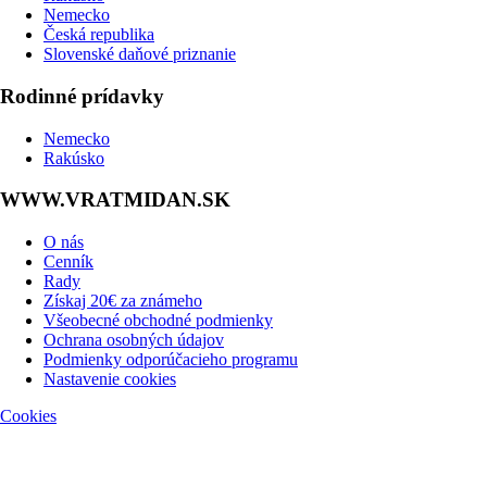
Nemecko
Česká republika
Slovenské daňové priznanie
Rodinné prídavky
Nemecko
Rakúsko
WWW.VRATMIDAN.SK
O nás
Cenník
Rady
Získaj 20€ za známeho
Všeobecné obchodné podmienky
Ochrana osobných údajov
Podmienky odporúčacieho programu
Nastavenie cookies
Cookies