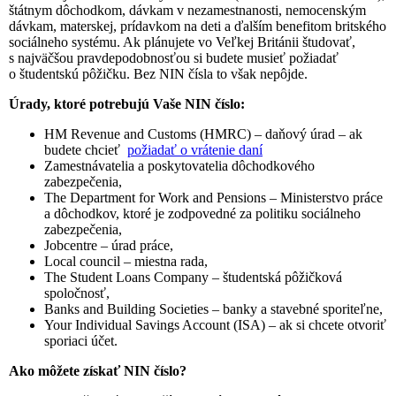
štátnym dôchodkom, dávkam v nezamestnanosti, nemocenským
dávkam, materskej, prídavkom na deti a ďalším benefitom britského
sociálneho systému. Ak plánujete vo Veľkej Británii študovať,
s najväčšou pravdepodobnosťou si budete musieť požiadať
o študentskú pôžičku. Bez NIN čísla to však nepôjde.
Úrady, ktoré potrebujú Vaše NIN číslo:
HM Revenue and Customs (HMRC) – daňový úrad – ak
budete chcieť
požiadať o vrátenie daní
Zamestnávatelia a poskytovatelia dôchodkového
zabezpečenia,
The Department for Work and Pensions – Ministerstvo práce
a dôchodkov, ktoré je zodpovedné za politiku sociálneho
zabezpečenia,
Jobcentre – úrad práce,
Local council – miestna rada,
The Student Loans Company – študentská pôžičková
spoločnosť,
Banks and Building Societies – banky a stavebné sporiteľne,
Your Individual Savings Account (ISA) – ak si chcete otvoriť
sporiaci účet.
Ako môžete získať NIN číslo?