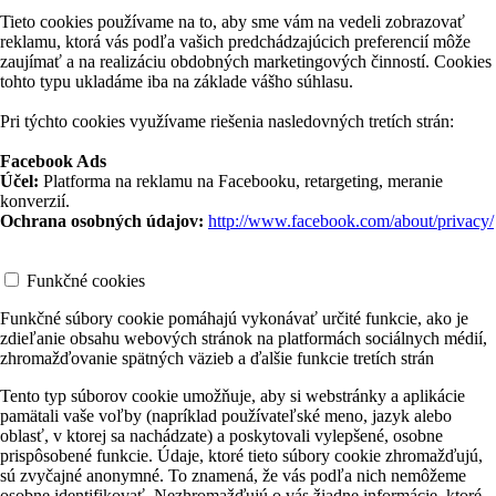
Tieto cookies používame na to, aby sme vám na vedeli zobrazovať
reklamu, ktorá vás podľa vašich predchádzajúcich preferencií môže
zaujímať a na realizáciu obdobných marketingových činností. Cookies
tohto typu ukladáme iba na základe vášho súhlasu.
Pri týchto cookies využívame riešenia nasledovných tretích strán:
Facebook Ads
Účel:
Platforma na reklamu na Facebooku, retargeting, meranie
konverzií.
Ochrana osobných údajov:
http://www.facebook.com/about/privacy/
Funkčné cookies
Funkčné súbory cookie pomáhajú vykonávať určité funkcie, ako je
zdieľanie obsahu webových stránok na platformách sociálnych médií,
zhromažďovanie spätných väzieb a ďalšie funkcie tretích strán
Tento typ súborov cookie umožňuje, aby si webstránky a aplikácie
pamätali vaše voľby (napríklad používateľské meno, jazyk alebo
oblasť, v ktorej sa nachádzate) a poskytovali vylepšené, osobne
prispôsobené funkcie. Údaje, ktoré tieto súbory cookie zhromažďujú,
sú zvyčajné anonymné. To znamená, že vás podľa nich nemôžeme
osobne identifikovať. Nezhromažďujú o vás žiadne informácie, ktoré